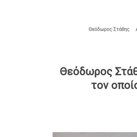
Skip
to
main
content
Θεόδωρος Στάθης
Θεόδωρος Στάθη
τον οποί