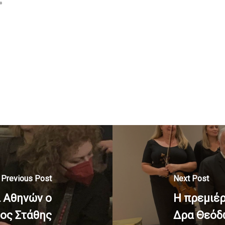
»
Previous Post
Next Post
 Αθηνών ο
H πρεμιέ
ος Στάθης
Δρα Θεόδ